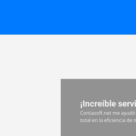
¡Increíble serv
n el proceso.
Contasoft.net me ayudó 
total en la eficiencia de